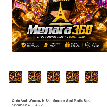
Oleh: Andi Waseso, M.Sn., Manager Seni Media Baru
|
Diperbarui: 18 Juli 2026