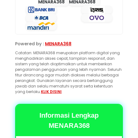
Powered by :
MENARA368
Catatan: MENARA368 merupakan platform digital yang
menghadirkan akses cepat, tampilan responsif, dan
sistem yang telah dioptimalkan untuk memberikan
pengalaman penggunaan yang lebih nyaman. Seluruh
fitur dirancang agar mudah diakses melalui berbagai
perangkat. Gunakan layanan secara bertanggung
jawab dan selalu mematuhi syarat serta ketentuan
yang berlaku.
KLIK DISINI
.
Informasi Lengkap
MENARA368