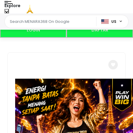
Explore
US
LOGIN
DAFTAR