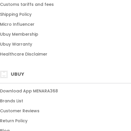
Customs tariffs and fees
Shipping Policy
Micro Influencer
Ubuy Membership
Ubuy Warranty
Healthcare Disclaimer
UBUY
Download App MENARA368
Brands List
Customer Reviews
Return Policy
Blog