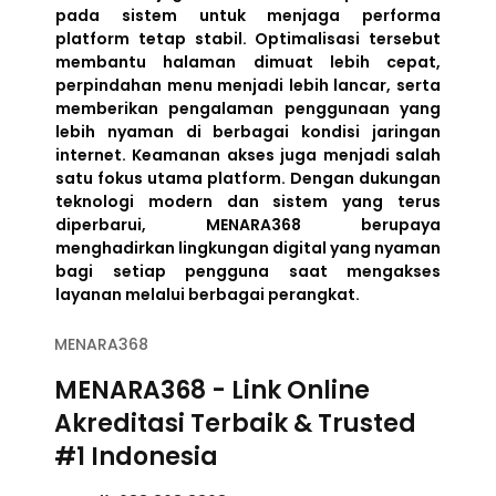
pada sistem untuk menjaga performa
platform tetap stabil. Optimalisasi tersebut
membantu halaman dimuat lebih cepat,
perpindahan menu menjadi lebih lancar, serta
memberikan pengalaman penggunaan yang
lebih nyaman di berbagai kondisi jaringan
internet. Keamanan akses juga menjadi salah
satu fokus utama platform. Dengan dukungan
teknologi modern dan sistem yang terus
diperbarui, MENARA368 berupaya
menghadirkan lingkungan digital yang nyaman
bagi setiap pengguna saat mengakses
layanan melalui berbagai perangkat.
MENARA368
MENARA368 - Link Online
Akreditasi Terbaik & Trusted
#1 Indonesia