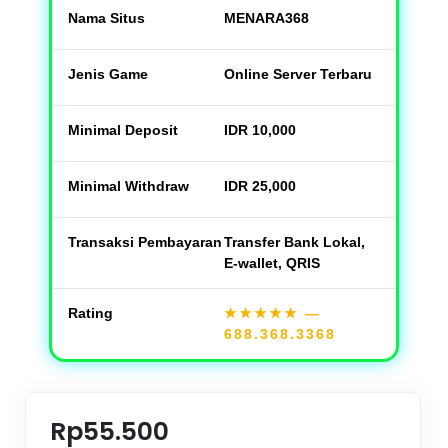
Nama Situs
MENARA368
Jenis Game
Online Server Terbaru
Minimal Deposit
IDR 10,000
Minimal Withdraw
IDR 25,000
Transaksi Pembayaran
Transfer Bank Lokal,
E-wallet, QRIS
Rating
★★★★★
—
688.368.3368
Rp55.500