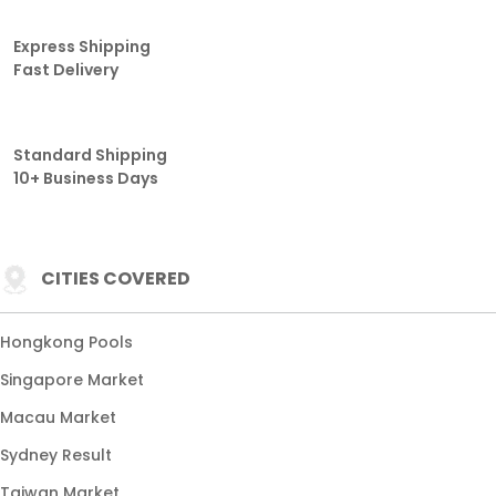
Express Shipping
Fast Delivery
Standard Shipping
10+ Business Days
CITIES COVERED
Hongkong Pools
Singapore Market
Macau Market
Sydney Result
Taiwan Market